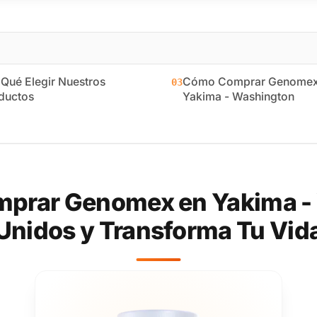
 Qué Elegir Nuestros
Cómo Comprar Genomex
03
ductos
Yakima - Washington
prar Genomex en Yakima -
Unidos y Transforma Tu Vid