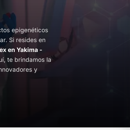
ctos epigenéticos
ar. Si resides en
x en Yakima -
uí, te brindamos la
innovadores y