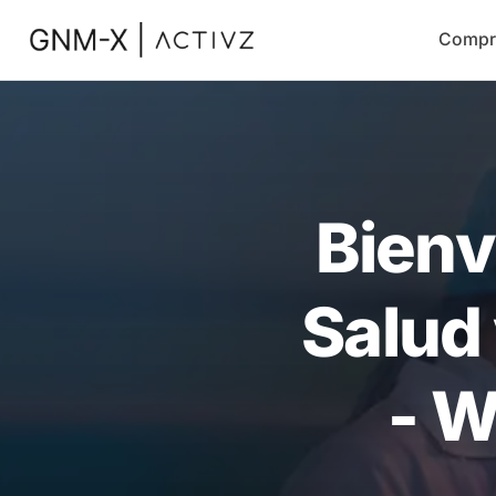
Compr
Bienv
Salud
- W