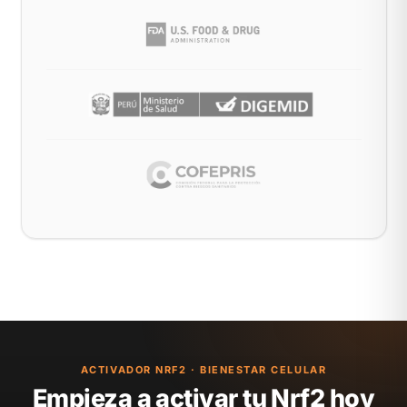
ACTIVADOR NRF2 · BIENESTAR CELULAR
Empieza a activar tu Nrf2 hoy