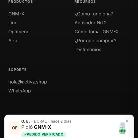
PRODUCTOS
RECURSOS
GNM-X
¿Cómo funciona?
Linq
Activador Nrf2
Optimend
Cómo tomar GNM-X
Airo
¿Por qué comprar?
Testimonios
SOPORTE
hola@activz.shop
WhatsApp
O. E.
·
DORAL
·
hace 2 días
Envíos a Perú · México · EE. UU. · Colombia · Ecuador
Pidió
GNM-X
OE
PEDIDO VERIFICADO