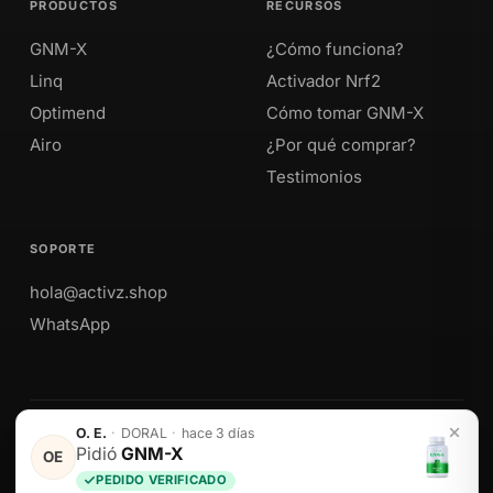
PRODUCTOS
RECURSOS
GNM-X
¿Cómo funciona?
Linq
Activador Nrf2
Optimend
Cómo tomar GNM-X
Airo
¿Por qué comprar?
Testimonios
SOPORTE
hola@activz.shop
WhatsApp
O. E.
·
DORAL
·
hace 3 días
Envíos a Perú · México · EE. UU. · Colombia · Ecuador
Pidió
GNM-X
OE
PEDIDO VERIFICADO