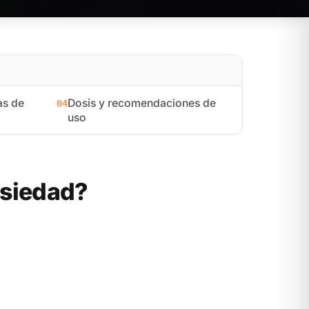
as de
Dosis y recomendaciones de
04
uso
nsiedad?