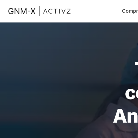
Compr
c
An