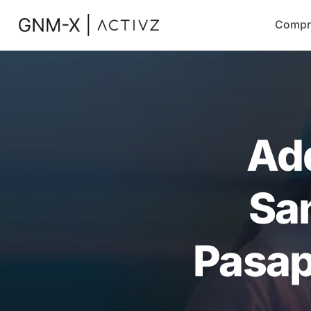
Compr
Ad
Sa
Pasapo