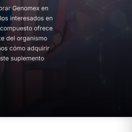
mprar Genomex en
los interesados en
o compuesto ofrece
te del organismo
emos cómo adquirir
este suplemento