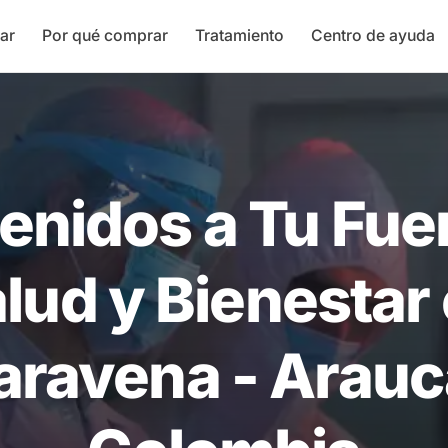
ar
Por qué comprar
Tratamiento
Centro de ayuda
enidos a Tu Fue
lud y Bienestar
aravena - Arauc