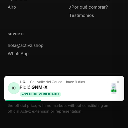
Airo
¿Por qué comprar?
Testimonios
SOPORTE
hola@activz.shop
WhatsApp
I. C.
·
Cali valle del Cauca
·
hace 9 días
Envíos a Perú · México · EE. UU. · Colombia · Ecuador
Pidió
GNM-X
IC
PEDIDO VERIFICADO
We sell Activz Global LLC products as authorized distributors at
the official price, with no markup, without constituting an
official Activz extension or representation.