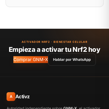
ACTIVADOR NRF2 · BIENESTAR CELULAR
Empieza a activar tu Nrf2 hoy
Comprar GNM-X
Hablar por WhatsApp
Activz
A
Autoridad independiente sobre
GNM-X
, el activador