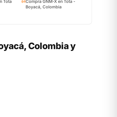
 Tota
Compra GNM-X en Tota -
04
Boyacá, Colombia
oyacá, Colombia y