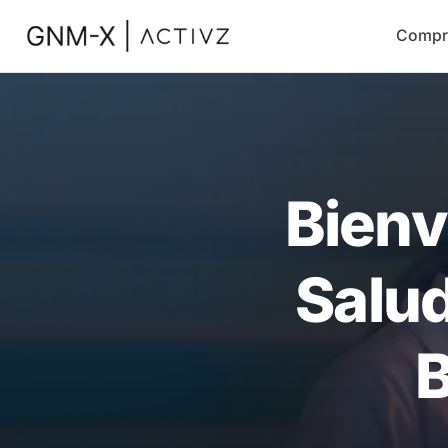
Compr
Bienv
Salud
B