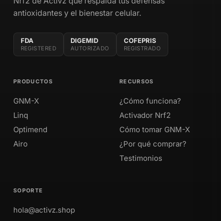
Nrf2 de Activz que respalda tus defensas
antioxidantes y el bienestar celular.
FDA
DIGEMID
COFEPRIS
REGISTERED
AUTORIZADO
REGISTRADO
PRODUCTOS
RECURSOS
GNM-X
¿Cómo funciona?
Linq
Activador Nrf2
Optimend
Cómo tomar GNM-X
Airo
¿Por qué comprar?
Testimonios
SOPORTE
hola@activz.shop