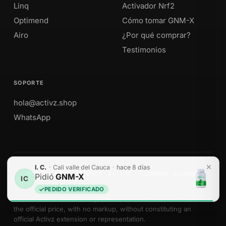
Linq
Activador Nrf2
Optimend
Cómo tomar GNM-X
Airo
¿Por qué comprar?
Testimonios
SOPORTE
hola@activz.shop
WhatsApp
I. C.
·
Cali valle del Cauca
·
hace 8 días
Envíos a Perú · México · EE. UU. · Colombia · Ecuador
Pidió
GNM-X
IC
PEDIDO VERIFICADO
We sell Activz Global LLC products as authorized distributors at
the official price, with no markup, without constituting an
official Activz extension or representation.