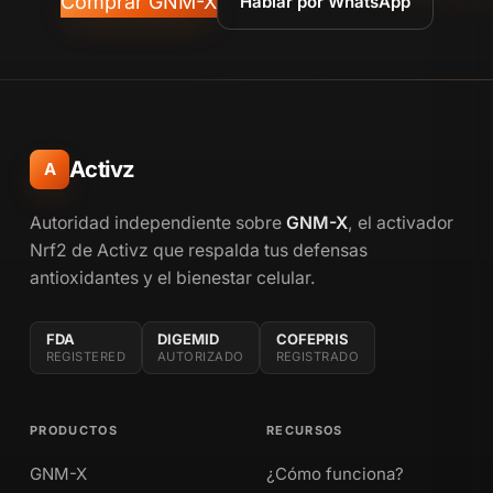
Comprar GNM-X
Hablar por WhatsApp
Activz
A
Autoridad independiente sobre
GNM-X
, el activador
Nrf2 de Activz que respalda tus defensas
antioxidantes y el bienestar celular.
FDA
DIGEMID
COFEPRIS
REGISTERED
AUTORIZADO
REGISTRADO
PRODUCTOS
RECURSOS
GNM-X
¿Cómo funciona?