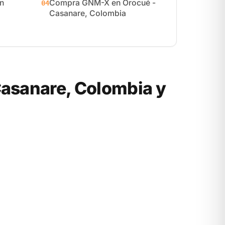
n
Compra GNM-X en Orocué -
04
Casanare, Colombia
asanare, Colombia y