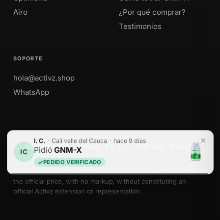
Airo
¿Por qué comprar?
Testimonios
SOPORTE
hola@activz.shop
WhatsApp
I. C.
·
Cali valle del Cauca
·
hace 9 días
Envíos a Perú · México · EE. UU. · Colombia · Ecuador
Pidió
GNM-X
IC
PEDIDO VERIFICADO
We sell Activz Global LLC products as authorized distributors at
the official price, with no markup, without constituting an
official Activz extension or representation.