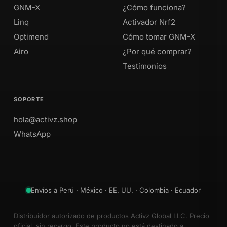
GNM-X
¿Cómo funciona?
Linq
Activador Nrf2
Optimend
Cómo tomar GNM-X
Airo
¿Por qué comprar?
Testimonios
SOPORTE
hola@activz.shop
WhatsApp
Envíos a Perú · México · EE. UU. · Colombia · Ecuador
Distribuidor autorizado de productos Activz Global LLC. Precio
oficial, sin recargo. Este producto no está destinado a