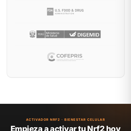
ACTIVADOR NRF2 · BIENESTAR CELULAR
Empieza a activar tu Nrf2 hoy