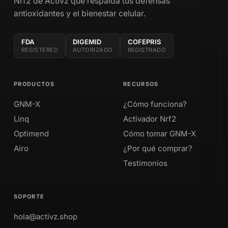
Nrf2 de Activz que respalda tus defensas
antioxidantes y el bienestar celular.
FDA
DIGEMID
COFEPRIS
REGISTERED
AUTORIZADO
REGISTRADO
PRODUCTOS
RECURSOS
GNM-X
¿Cómo funciona?
Linq
Activador Nrf2
Optimend
Cómo tomar GNM-X
Airo
¿Por qué comprar?
Testimonios
SOPORTE
hola@activz.shop