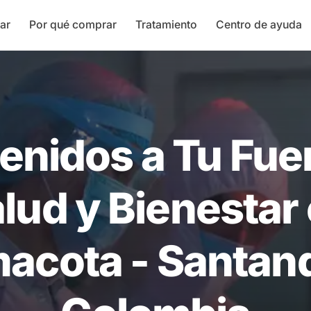
ar
Por qué comprar
Tratamiento
Centro de ayuda
enidos a Tu Fue
lud y Bienestar
acota - Santan