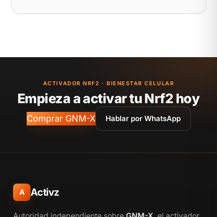
ACTIVADOR NRF2 · BIENESTAR CELULAR
Empieza a activar tu Nrf2 hoy
Comprar GNM-X
Hablar por WhatsApp
Activz
A
Autoridad independiente sobre
GNM-X
, el activador