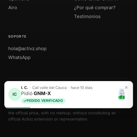
Airo
¿Por qué comprar?
Testimonios
SOPORTE
hola@activz.shop
WhatsApp
I. C.
·
Cali valle del Cauca
·
hace 10 días
Envíos a Perú · México · EE. UU. · Colombia · Ecuador
Pidió
GNM-X
IC
PEDIDO VERIFICADO
We sell Activz Global LLC products as authorized distributors at
the official price, with no markup, without constituting an
official Activz extension or representation.