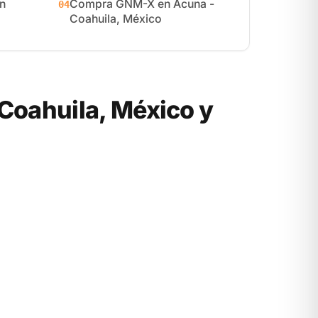
n
Compra GNM-X en Acuna -
04
Coahuila, México
oahuila, México y