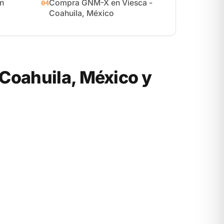
n
Compra GNM-X en Viesca -
04
Coahuila, México
Coahuila, México y