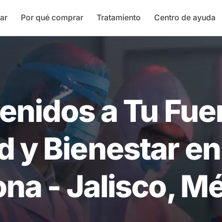
ar
Por qué comprar
Tratamiento
Centro de ayuda
enidos a Tu Fue
d y Bienestar en 
na - Jalisco, M