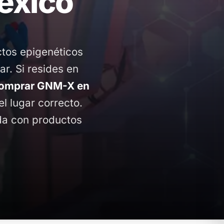
éxico
ctos epigenéticos
ar. Si resides en
omprar GNM-X en
el lugar correcto.
ida con productos