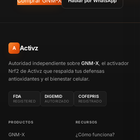
Comprar GNM-X
Hablar por WhatsApp
Activz
A
Autoridad independiente sobre
GNM-X
, el activador
Nrf2 de Activz que respalda tus defensas
antioxidantes y el bienestar celular.
FDA
DIGEMID
COFEPRIS
REGISTERED
AUTORIZADO
REGISTRADO
PRODUCTOS
RECURSOS
GNM-X
¿Cómo funciona?