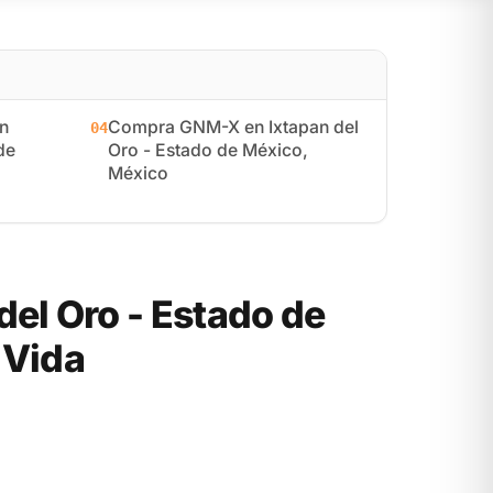
n
Compra GNM-X en Ixtapan del
04
de
Oro - Estado de México,
México
el Oro - Estado de
 Vida