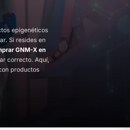
ctos epigenéticos
ar. Si resides en
mprar GNM-X en
gar correcto. Aquí,
 con productos