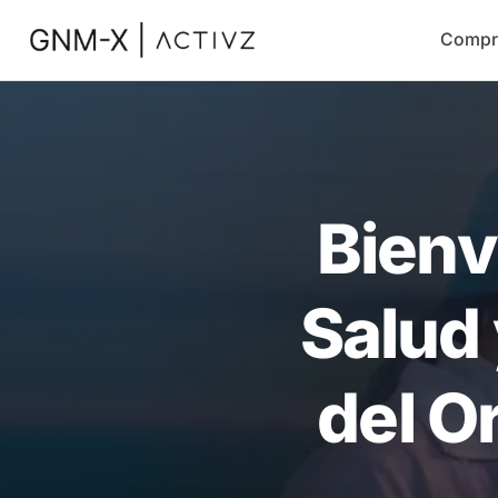
Compr
Bienv
Salud 
del O