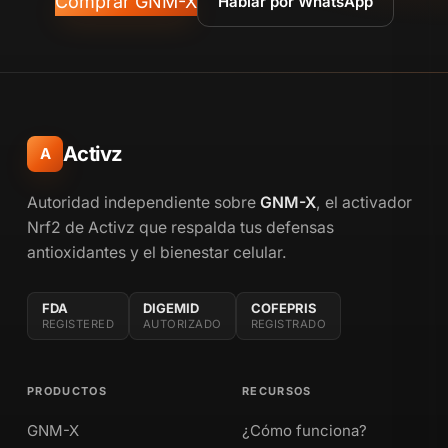
Comprar GNM-X
Hablar por WhatsApp
Activz
A
Autoridad independiente sobre
GNM-X
, el activador
Nrf2 de Activz que respalda tus defensas
antioxidantes y el bienestar celular.
FDA
DIGEMID
COFEPRIS
REGISTERED
AUTORIZADO
REGISTRADO
PRODUCTOS
RECURSOS
GNM-X
¿Cómo funciona?