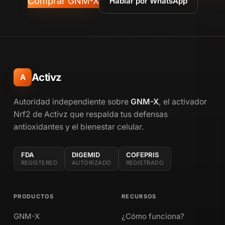
Comprar GNM-X
Hablar por WhatsApp
Activz
A
Autoridad independiente sobre
GNM-X
, el activador
Nrf2 de Activz que respalda tus defensas
antioxidantes y el bienestar celular.
FDA
DIGEMID
COFEPRIS
REGISTERED
AUTORIZADO
REGISTRADO
PRODUCTOS
RECURSOS
GNM-X
¿Cómo funciona?