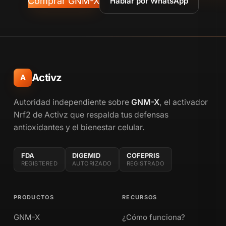
Comprar GNM-X
Hablar por WhatsApp
Activz
A
Autoridad independiente sobre
GNM-X
, el activador
Nrf2 de Activz que respalda tus defensas
antioxidantes y el bienestar celular.
FDA
DIGEMID
COFEPRIS
REGISTERED
AUTORIZADO
REGISTRADO
PRODUCTOS
RECURSOS
GNM-X
¿Cómo funciona?