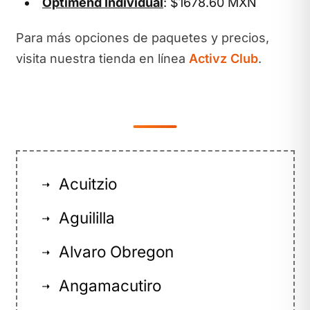
Optimend Individual
: $1678.60 MXN
Para más opciones de paquetes y precios,
visita nuestra tienda en línea
Activz Club
.
Acuitzio
⇢
Aguililla
⇢
Alvaro Obregon
⇢
Angamacutiro
⇢