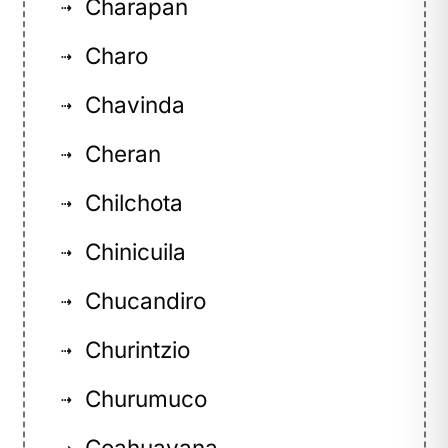
Charapan
⇢
Charo
⇢
Chavinda
⇢
Cheran
⇢
Chilchota
⇢
Chinicuila
⇢
Chucandiro
⇢
Churintzio
⇢
Churumuco
⇢
Coahuayana
⇢