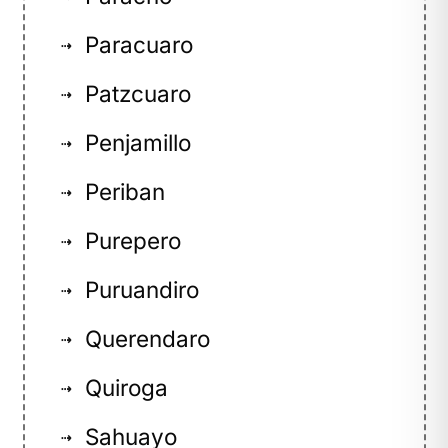
Paracuaro
⇢
Patzcuaro
⇢
Penjamillo
⇢
Periban
⇢
Purepero
⇢
Puruandiro
⇢
Querendaro
⇢
Quiroga
⇢
Sahuayo
⇢