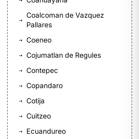
Coalcoman de Vazquez
⇢
Pallares
Coeneo
⇢
Cojumatlan de Regules
⇢
Contepec
⇢
Copandaro
⇢
Cotija
⇢
Cuitzeo
⇢
Ecuandureo
⇢