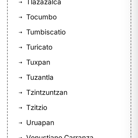
Tlazazalca
⇢
Tocumbo
⇢
Tumbiscatio
⇢
Turicato
⇢
Tuxpan
⇢
Tuzantla
⇢
Tzintzuntzan
⇢
Tzitzio
⇢
Uruapan
⇢
Venustiano Carranza
⇢