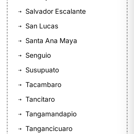
Salvador Escalante
⇢
San Lucas
⇢
Santa Ana Maya
⇢
Senguio
⇢
Susupuato
⇢
Tacambaro
⇢
Tancitaro
⇢
Tangamandapio
⇢
Tangancicuaro
⇢