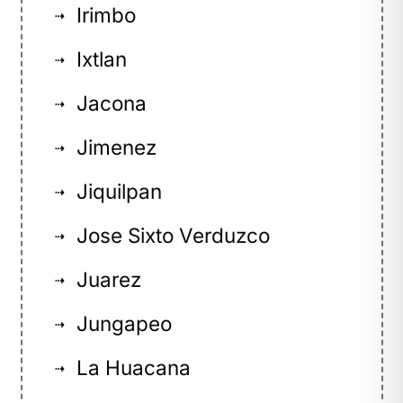
Irimbo
⇢
Ixtlan
⇢
Jacona
⇢
Jimenez
⇢
Jiquilpan
⇢
Jose Sixto Verduzco
⇢
Juarez
⇢
Jungapeo
⇢
La Huacana
⇢