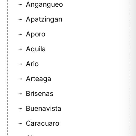
Angangueo
⇢
Apatzingan
⇢
Aporo
⇢
Aquila
⇢
Ario
⇢
Arteaga
⇢
Brisenas
⇢
Buenavista
⇢
Caracuaro
⇢