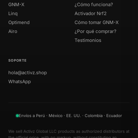
GNM-X
¿Cómo funciona?
Linq
Activador Nrf2
Optimend
Cómo tomar GNM-X
Airo
¿Por qué comprar?
Testimonios
SOPORTE
hola@activz.shop
WhatsApp
Envíos a Perú · México · EE. UU. · Colombia · Ecuador
We sell Activz Global LLC products as authorized distributors at
the official price, with no markup, without constituting an