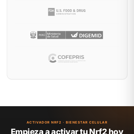
ACTIVADOR NRF2 · BIENESTAR CELULAR
Empieza a activar tu Nrf2 hoy