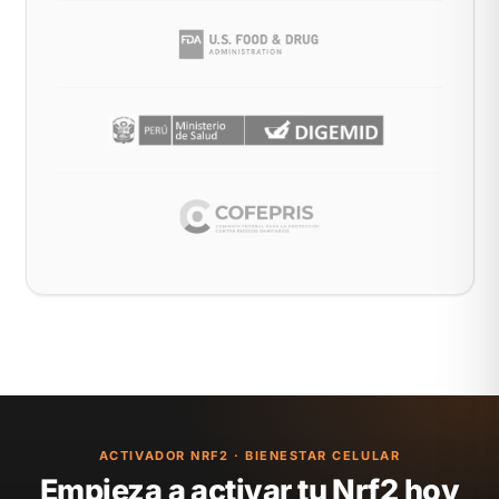
ACTIVADOR NRF2 · BIENESTAR CELULAR
Empieza a activar tu Nrf2 hoy