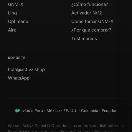
GNM-X
¿Cómo funciona?
Linq
Activador Nrf2
Optimend
Cómo tomar GNM-X
Airo
¿Por qué comprar?
Testimonios
SOPORTE
hola@activz.shop
WhatsApp
Envíos a Perú · México · EE. UU. · Colombia · Ecuador
We sell Activz Global LLC products as authorized distributors at
the official price, with no markup, without constituting an