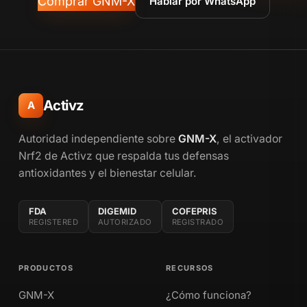
Comprar GNM-X
Hablar por WhatsApp
Activz
A
Autoridad independiente sobre
GNM-X
, el activador
Nrf2 de Activz que respalda tus defensas
antioxidantes y el bienestar celular.
FDA
DIGEMID
COFEPRIS
REGISTERED
AUTORIZADO
REGISTRADO
PRODUCTOS
RECURSOS
GNM-X
¿Cómo funciona?