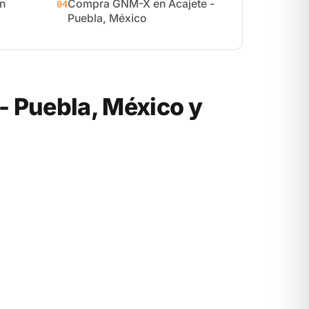
n
Compra GNM-X en Acajete -
04
Puebla, México
 Puebla, México y