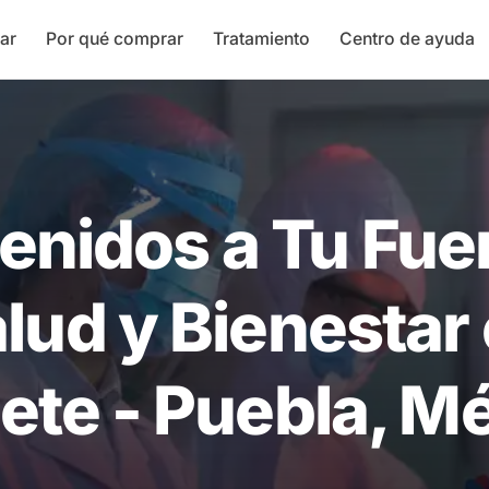
ar
Por qué comprar
Tratamiento
Centro de ayuda
enidos a Tu Fue
lud y Bienestar
ete - Puebla, M