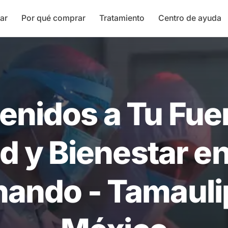
ar
Por qué comprar
Tratamiento
Centro de ayuda
enidos a Tu Fue
d y Bienestar e
nando - Tamauli