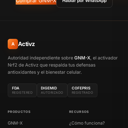
Comprar GNM-X
Hablar por WhatsApp
Activz
A
Autoridad independiente sobre
GNM-X
, el activador
Nrf2 de Activz que respalda tus defensas
antioxidantes y el bienestar celular.
FDA
DIGEMID
COFEPRIS
REGISTERED
AUTORIZADO
REGISTRADO
PRODUCTOS
RECURSOS
GNM-X
¿Cómo funciona?