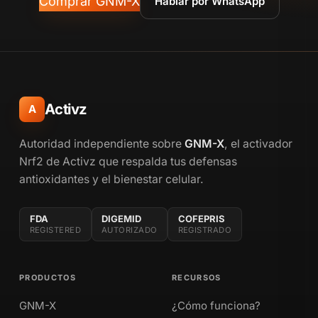
Comprar GNM-X
Hablar por WhatsApp
Activz
A
Autoridad independiente sobre
GNM-X
, el activador
Nrf2 de Activz que respalda tus defensas
antioxidantes y el bienestar celular.
FDA
DIGEMID
COFEPRIS
REGISTERED
AUTORIZADO
REGISTRADO
PRODUCTOS
RECURSOS
GNM-X
¿Cómo funciona?