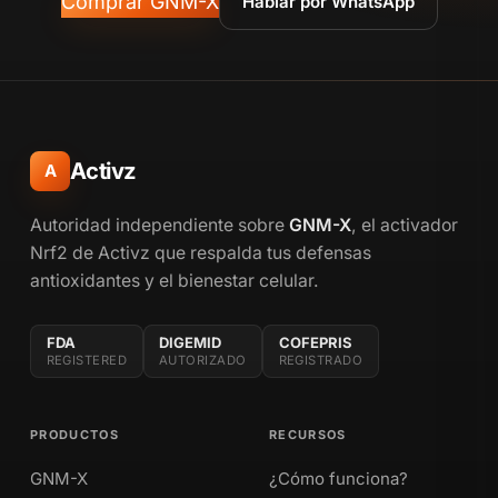
Comprar GNM-X
Hablar por WhatsApp
Activz
A
Autoridad independiente sobre
GNM-X
, el activador
Nrf2 de Activz que respalda tus defensas
antioxidantes y el bienestar celular.
FDA
DIGEMID
COFEPRIS
REGISTERED
AUTORIZADO
REGISTRADO
PRODUCTOS
RECURSOS
GNM-X
¿Cómo funciona?