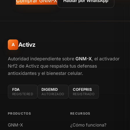
Comprar GNM-X
Hablar por WhatsApp
Activz
A
Autoridad independiente sobre
GNM-X
, el activador
Nrf2 de Activz que respalda tus defensas
antioxidantes y el bienestar celular.
FDA
DIGEMID
COFEPRIS
REGISTERED
AUTORIZADO
REGISTRADO
PRODUCTOS
RECURSOS
GNM-X
¿Cómo funciona?