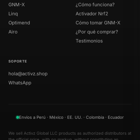
GNM-X
¿Cómo funciona?
Linq
Activador Nrf2
Optimend
Cómo tomar GNM-X
Airo
¿Por qué comprar?
Testimonios
SOPORTE
hola@activz.shop
WhatsApp
Envíos a Perú · México · EE. UU. · Colombia · Ecuador
We sell Activz Global LLC products as authorized distributors at
the official price, with no markup, without constituting an