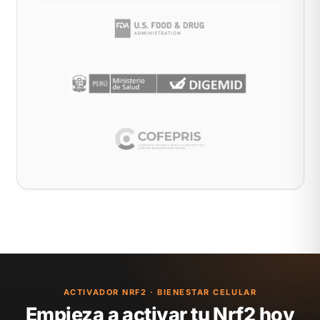
ACTIVADOR NRF2 · BIENESTAR CELULAR
Empieza a activar tu Nrf2 hoy