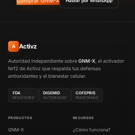
Comprar GNM-X
Hablar por WhatsApp
Activz
A
Autoridad independiente sobre
GNM-X
, el activador
Nrf2 de Activz que respalda tus defensas
antioxidantes y el bienestar celular.
FDA
DIGEMID
COFEPRIS
REGISTERED
AUTORIZADO
REGISTRADO
PRODUCTOS
RECURSOS
GNM-X
¿Cómo funciona?