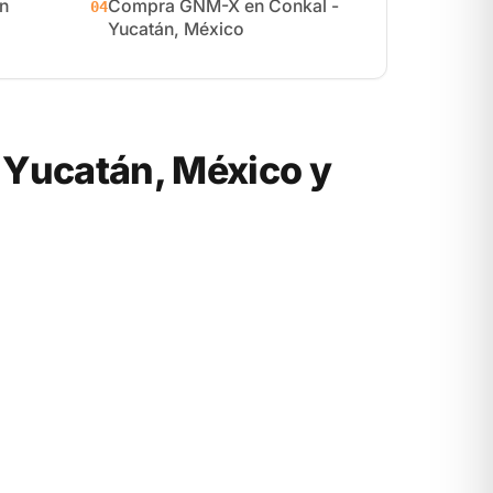
n
Compra GNM-X en Conkal -
04
Yucatán, México
Yucatán, México y