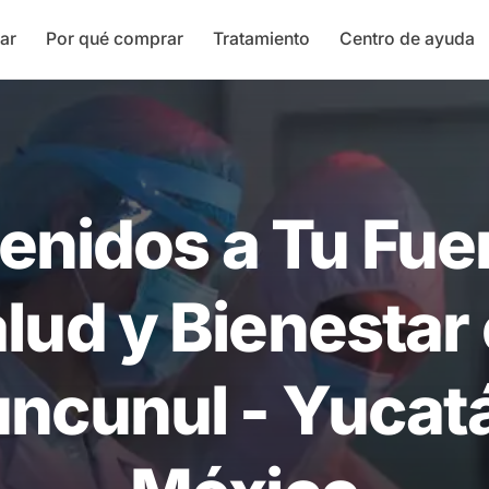
ar
Por qué comprar
Tratamiento
Centro de ayuda
enidos a Tu Fue
lud y Bienestar
ncunul - Yucat