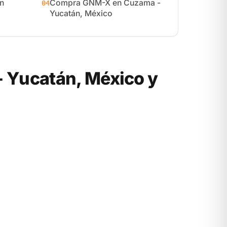
n
Compra GNM-X en Cuzama -
04
Yucatán, México
 Yucatán, México y