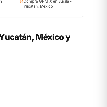
n
Compra GNM-X en Sucila -
04
Yucatán, México
Yucatán, México y