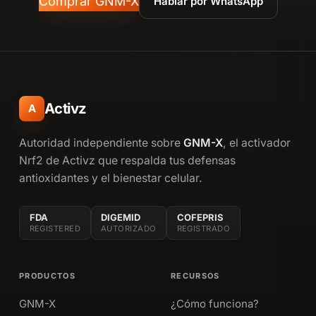
Comprar GNM-X
Hablar por WhatsApp
Activz
A
Autoridad independiente sobre
GNM-X
, el activador
Nrf2 de Activz que respalda tus defensas
antioxidantes y el bienestar celular.
FDA
DIGEMID
COFEPRIS
REGISTERED
AUTORIZADO
REGISTRADO
PRODUCTOS
RECURSOS
GNM-X
¿Cómo funciona?