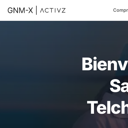
Compr
Bienv
Sa
Telc