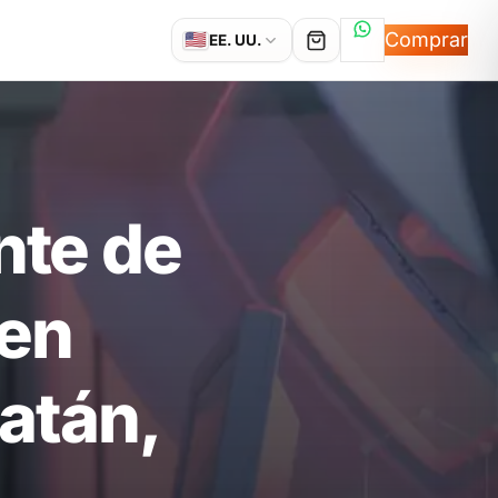
Hablemos por
Comprar
🇺🇸
EE. UU.
nte de
 en
atán,