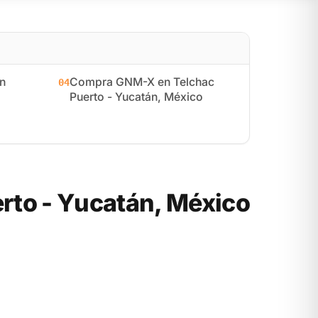
n
Compra GNM-X en Telchac
04
Puerto - Yucatán, México
to - Yucatán, México