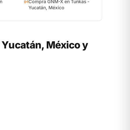
n
Compra GNM-X en Tunkas -
04
Yucatán, México
Yucatán, México y