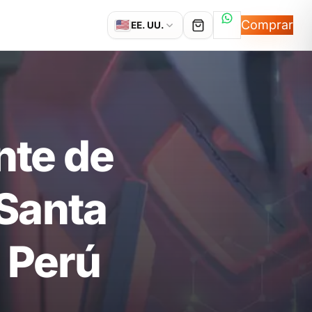
Hablemos por
Comprar
🇺🇸
EE. UU.
nte de
 Santa
, Perú