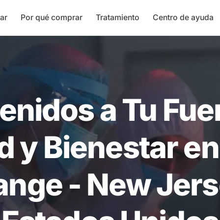
ar
Por qué comprar
Tratamiento
Centro de ayuda
enidos a Tu Fue
d y Bienestar en
ange - New Jers