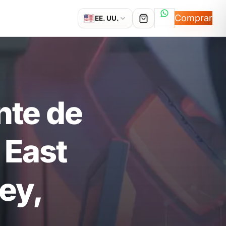
Hablemos por
Comprar
🇺🇸
EE. UU.
nte de
 East
ey,