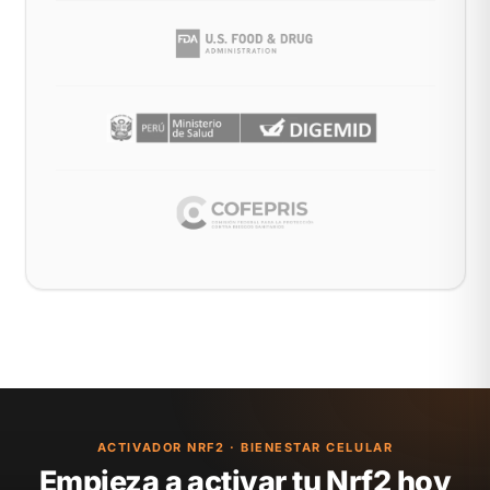
ACTIVADOR NRF2 · BIENESTAR CELULAR
Empieza a activar tu Nrf2 hoy